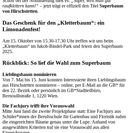
Schon bei der Nominierung hieß es:
„Super, weil man gut
raufklettern kann!“
– jetzt trägt er offiziell den Titel
Superbaum
von Hirschstetten
.
Das Geschenk für den „Kletterbaum“: ein
Limonadenfest!
Am 15. Oktober von 15.30-17.30 Uhr treffen wir uns beim
„Kletterbaum“ im Jakob-Bindel-Park und feiern den Superbaum
2025.
Rückblick: So lief die Wahl zum Superbaum
Lieblingsbaum nominieren
Von 7. Mai bis 15. Juni konnten Interessierte ihren Lieblingsbaum
aus Hirschstetten nominieren – online, per E-Mail an die GB* für
den 22. Bezirk oder persönlich im GB*Stadtteilbüro,
Bernoullistraße 1, 1220 Wien.
Die Fachjury trifft ihre Vorauswahl
Mitte Juni fand die zweite Projektphase statt: Eine Fachjury aus
Schüler*innen der Berufsschule für Gartenbau und Floristik nahm
die eingereichten Bäume genau unter die Lupe. Anhand von
ausgewählten Kriterien traf sie eine Vorauswahl aus allen
Einreichungen.