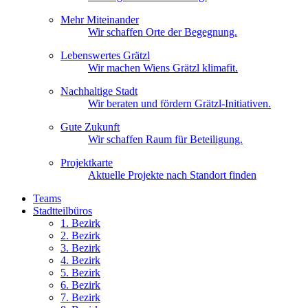
Mehr Miteinander
Wir schaffen Orte der Begegnung.
Lebenswertes Grätzl
Wir machen Wiens Grätzl klimafit.
Nachhaltige Stadt
Wir beraten und fördern Grätzl-Initiativen.
Gute Zukunft
Wir schaffen Raum für Beteiligung.
Projektkarte
Aktuelle Projekte nach Standort finden
Teams
Stadtteilbüros
1. Bez
irk
2. Bez
irk
3. Bez
irk
4. Bez
irk
5. Bez
irk
6. Bez
irk
7. Bez
irk