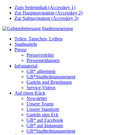
Zum Seiteninhalt (
Accesskey
1)
Zur Hauptnavigation (
Accesskey
2)
Zur Subnavigation (
Accesskey
3)
Teilen, Tauschen, Leihen
Stadtgarteln
Presse
Presseverteiler
Pressemeldungen
Infomaterial
GB* allgemein
GB*Stadtteilmanagement
Garteln und Begrünung
Service-Videos
Auf einen Klick
Newsletter
Unsere Teams
Unsere Standorte
Garteln ums Eck
GB* auf Facebook
GB* auf Instagram
GB*Stadtteilmanagement