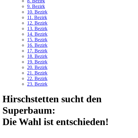
8. Bez
irk
9. Bez
irk
10. Bez
irk
11. Bez
irk
12. Bez
irk
13. Bez
irk
14. Bez
irk
15. Bez
irk
16. Bez
irk
17. Bez
irk
18. Bez
irk
19. Bez
irk
20. Bez
irk
21. Bez
irk
22. Bez
irk
23. Bez
irk
Hirschstetten sucht den
Superbaum:
Die Wahl ist entschieden!