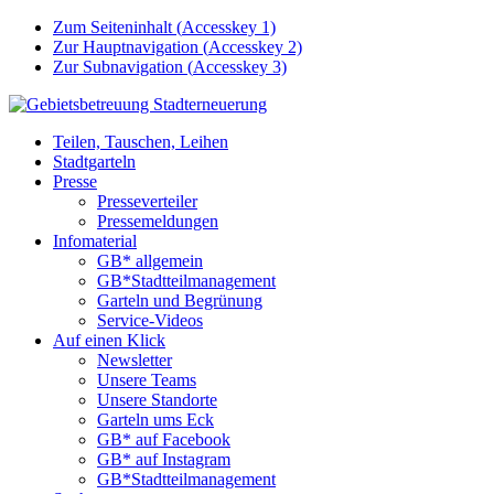
Zum Seiteninhalt (
Accesskey
1)
Zur Hauptnavigation (
Accesskey
2)
Zur Subnavigation (
Accesskey
3)
Teilen, Tauschen, Leihen
Stadtgarteln
Presse
Presseverteiler
Pressemeldungen
Infomaterial
GB* allgemein
GB*Stadtteilmanagement
Garteln und Begrünung
Service-Videos
Auf einen Klick
Newsletter
Unsere Teams
Unsere Standorte
Garteln ums Eck
GB* auf Facebook
GB* auf Instagram
GB*Stadtteilmanagement