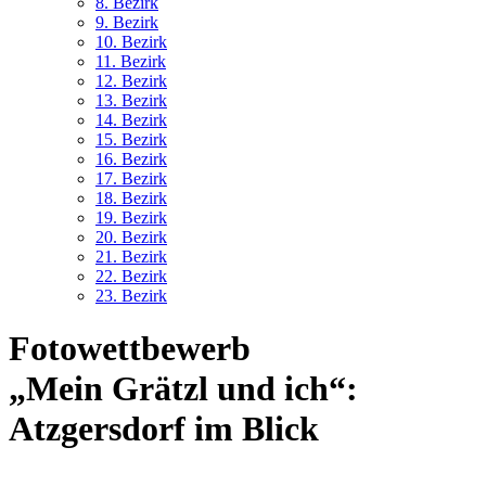
8. Bez
irk
9. Bez
irk
10. Bez
irk
11. Bez
irk
12. Bez
irk
13. Bez
irk
14. Bez
irk
15. Bez
irk
16. Bez
irk
17. Bez
irk
18. Bez
irk
19. Bez
irk
20. Bez
irk
21. Bez
irk
22. Bez
irk
23. Bez
irk
Fotowettbewerb
„Mein Grätzl und ich“:
Atzgersdorf im Blick