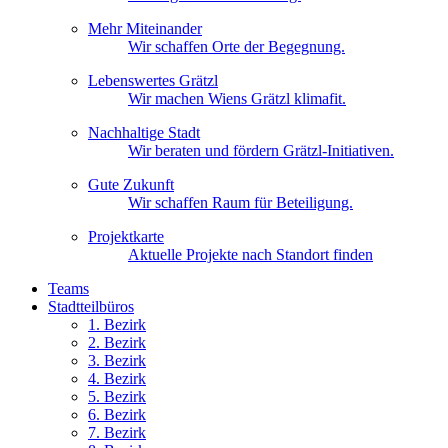
Mehr Miteinander
Wir schaffen Orte der Begegnung.
Lebenswertes Grätzl
Wir machen Wiens Grätzl klimafit.
Nachhaltige Stadt
Wir beraten und fördern Grätzl-Initiativen.
Gute Zukunft
Wir schaffen Raum für Beteiligung.
Projektkarte
Aktuelle Projekte nach Standort finden
Teams
Stadtteilbüros
1. Bez
irk
2. Bez
irk
3. Bez
irk
4. Bez
irk
5. Bez
irk
6. Bez
irk
7. Bez
irk