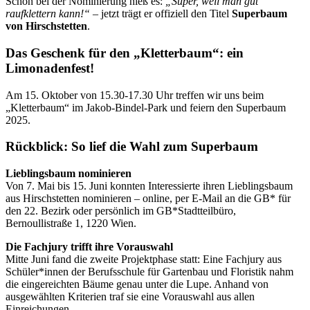
Schon bei der Nominierung hieß es:
„Super, weil man gut
raufklettern kann!“
– jetzt trägt er offiziell den Titel
Superbaum
von Hirschstetten
.
Das Geschenk für den „Kletterbaum“: ein
Limonadenfest!
Am 15. Oktober von 15.30-17.30 Uhr treffen wir uns beim
„Kletterbaum“ im Jakob-Bindel-Park und feiern den Superbaum
2025.
Rückblick: So lief die Wahl zum Superbaum
Lieblingsbaum nominieren
Von 7. Mai bis 15. Juni konnten Interessierte ihren Lieblingsbaum
aus Hirschstetten nominieren – online, per E-Mail an die GB* für
den 22. Bezirk oder persönlich im GB*Stadtteilbüro,
Bernoullistraße 1, 1220 Wien.
Die Fachjury trifft ihre Vorauswahl
Mitte Juni fand die zweite Projektphase statt: Eine Fachjury aus
Schüler*innen der Berufsschule für Gartenbau und Floristik nahm
die eingereichten Bäume genau unter die Lupe. Anhand von
ausgewählten Kriterien traf sie eine Vorauswahl aus allen
Einreichungen.