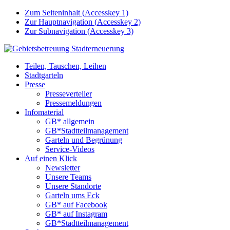
Zum Seiteninhalt (
Accesskey
1)
Zur Hauptnavigation (
Accesskey
2)
Zur Subnavigation (
Accesskey
3)
Teilen, Tauschen, Leihen
Stadtgarteln
Presse
Presseverteiler
Pressemeldungen
Infomaterial
GB* allgemein
GB*Stadtteilmanagement
Garteln und Begrünung
Service-Videos
Auf einen Klick
Newsletter
Unsere Teams
Unsere Standorte
Garteln ums Eck
GB* auf Facebook
GB* auf Instagram
GB*Stadtteilmanagement