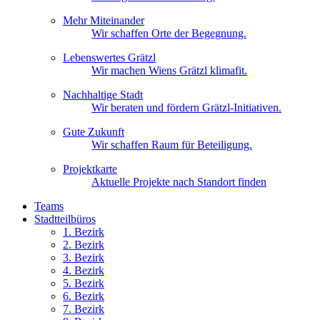
Mehr Miteinander
Wir schaffen Orte der Begegnung.
Lebenswertes Grätzl
Wir machen Wiens Grätzl klimafit.
Nachhaltige Stadt
Wir beraten und fördern Grätzl-Initiativen.
Gute Zukunft
Wir schaffen Raum für Beteiligung.
Projektkarte
Aktuelle Projekte nach Standort finden
Teams
Stadtteilbüros
1. Bez
irk
2. Bez
irk
3. Bez
irk
4. Bez
irk
5. Bez
irk
6. Bez
irk
7. Bez
irk