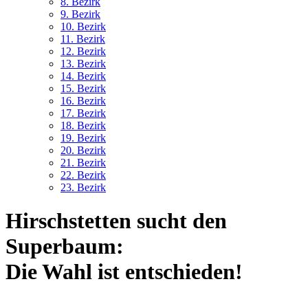
8. Bez
irk
9. Bez
irk
10. Bez
irk
11. Bez
irk
12. Bez
irk
13. Bez
irk
14. Bez
irk
15. Bez
irk
16. Bez
irk
17. Bez
irk
18. Bez
irk
19. Bez
irk
20. Bez
irk
21. Bez
irk
22. Bez
irk
23. Bez
irk
Hirschstetten sucht den
Superbaum:
Die Wahl ist entschieden!