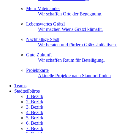
Mehr Miteinander
Wir schaffen Orte der Begegnung.
Lebenswertes Grätzl
Wir machen Wiens Grätzl klimafit.
Nachhaltige Stadt
Wir beraten und fördern Grätzl-Initiativen.
Gute Zukunft
Wir schaffen Raum für Beteiligung.
Projektkarte
Aktuelle Projekte nach Standort finden
Teams
Stadtteilbüros
1. Bez
irk
2. Bez
irk
3. Bez
irk
4. Bez
irk
5. Bez
irk
6. Bez
irk
7. Bez
irk