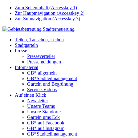
Zum Seiteninhalt (
Accesskey
1)
Zur Hauptnavigation (
Accesskey
2)
Zur Subnavigation (
Accesskey
3)
Teilen, Tauschen, Leihen
Stadtgarteln
Presse
Presseverteiler
Pressemeldungen
Infomaterial
GB* allgemein
GB*Stadtteilmanagement
Garteln und Begrünung
Service-Videos
Auf einen Klick
Newsletter
Unsere Teams
Unsere Standorte
Garteln ums Eck
GB* auf Facebook
GB* auf Instagram
GB*Stadtteilmanagement