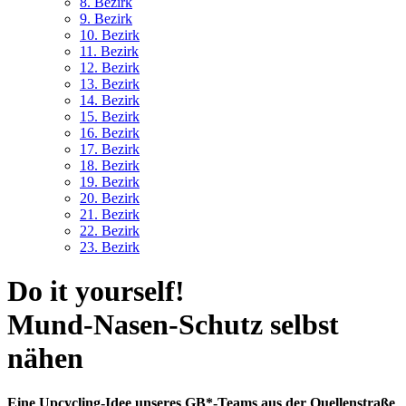
8. Bez
irk
9. Bez
irk
10. Bez
irk
11. Bez
irk
12. Bez
irk
13. Bez
irk
14. Bez
irk
15. Bez
irk
16. Bez
irk
17. Bez
irk
18. Bez
irk
19. Bez
irk
20. Bez
irk
21. Bez
irk
22. Bez
irk
23. Bez
irk
Do it yourself!
Mund-Nasen-Schutz selbst
nähen
Eine Upcycling-Idee unseres GB*-Teams aus der Quellenstraße