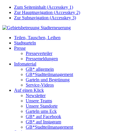
Zum Seiteninhalt (
Accesskey
1)
Zur Hauptnavigation (
Accesskey
2)
Zur Subnavigation (
Accesskey
3)
Teilen, Tauschen, Leihen
Stadtgarteln
Presse
Presseverteiler
Pressemeldungen
Infomaterial
GB* allgemein
GB*Stadtteilmanagement
Garteln und Begrünung
Service-Videos
Auf einen Klick
Newsletter
Unsere Teams
Unsere Standorte
Garteln ums Eck
GB* auf Facebook
GB* auf Instagram
GB*Stadtteilmanagement