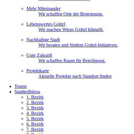
Mehr Miteinander
Wir schaffen Orte der Begegnung.
Lebenswertes Grätzl
Wir machen Wiens Grätzl klimafit.
Nachhaltige Stadt
Wir beraten und fördern Grätzl-Initiativen.
Gute Zukunft
Wir schaffen Raum für Beteiligung.
Projektkarte
Aktuelle Projekte nach Standort finden
Teams
Stadtteilbüros
1. Bez
irk
2. Bez
irk
3. Bez
irk
4. Bez
irk
5. Bez
irk
6. Bez
irk
7. Bez
irk