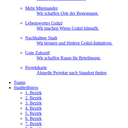
Mehr Miteinander
Wir schaffen Orte der Begegnung.
Lebenswertes Grätzl
Wir machen Wiens Grätzl klimafit.
Nachhaltige Stadt
Wir beraten und fördern Grätzl-Initiativen.
Gute Zukunft
Wir schaffen Raum für Beteiligung.
Projektkarte
Aktuelle Projekte nach Standort finden
Teams
Stadtteilbüros
1. Bez
irk
2. Bez
irk
3. Bez
irk
4. Bez
irk
5. Bez
irk
6. Bez
irk
7. Bez
irk