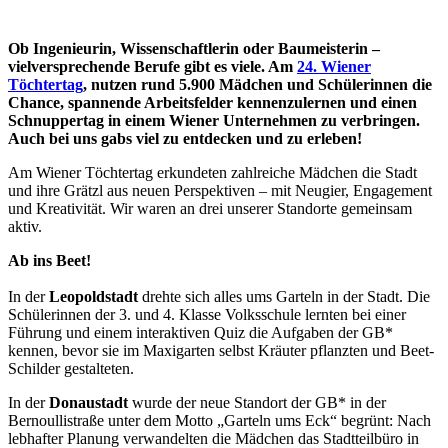
Ob Ingenieurin, Wissenschaftlerin oder Baumeisterin –
vielversprechende Berufe gibt es viele. Am
24. Wiener
Töchtertag
, nutzen rund 5.900 Mädchen und Schülerinnen die
Chance, spannende Arbeitsfelder kennenzulernen und einen
Schnuppertag in einem Wiener Unternehmen zu verbringen.
Auch bei uns gabs viel zu entdecken und zu erleben!
Am Wiener Töchtertag erkundeten zahlreiche Mädchen die Stadt
und ihre Grätzl aus neuen Perspektiven – mit Neugier, Engagement
und Kreativität. Wir waren an drei unserer Standorte gemeinsam
aktiv.
Ab ins Beet!
In der
Leopoldstadt
drehte sich alles ums Garteln in der Stadt. Die
Schülerinnen der 3. und 4. Klasse Volksschule lernten bei einer
Führung und einem interaktiven Quiz die Aufgaben der GB*
kennen, bevor sie im Maxigarten selbst Kräuter pflanzten und Beet-
Schilder gestalteten.
In der
Donaustadt
wurde der neue Standort der GB* in der
Bernoullistraße unter dem Motto „Garteln ums Eck“ begrünt: Nach
lebhafter Planung verwandelten die Mädchen das Stadtteilbüro in