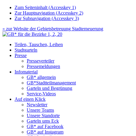
Zum Seiteninhalt (
Accesskey
1)
Zur Hauptnavigation (
Accesskey
2)
Zur Subnavigation (
Accesskey
3)
« zur Website der
Gebietsbetreuung Stadterneuerung
Teilen, Tauschen, Leihen
Stadtgarteln
Presse
Presseverteiler
Pressemeldungen
Infomaterial
GB* allgemein
GB*Stadtteilmanagement
Garteln und Begrünung
Service-Videos
Auf einen Klick
Newsletter
Unsere Teams
Unsere Standorte
Garteln ums Eck
GB* auf Facebook
GB* auf Instagram