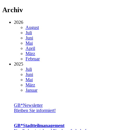
Archiv
2026
August
Juli
Juni
Mai
April
März
Februar
2025
Juli
Juni
Mai
März
Januar
GB*Newsletter
Bleiben Sie informiert!
GB*Stadt­teil­ma­na­gement