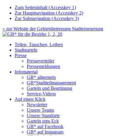
Zum Seiteninhalt (
Accesskey
1)
Zur Hauptnavigation (
Accesskey
2)
Zur Subnavigation (
Accesskey
3)
« zur Website der
Gebietsbetreuung Stadterneuerung
Teilen, Tauschen, Leihen
Stadtgarteln
Presse
Presseverteiler
Pressemeldungen
Infomaterial
GB* allgemein
GB*Stadtteilmanagement
Garteln und Begrünung
Service-Videos
Auf einen Klick
Newsletter
Unsere Teams
Unsere Standorte
Garteln ums Eck
GB* auf Facebook
GB* auf Instagram