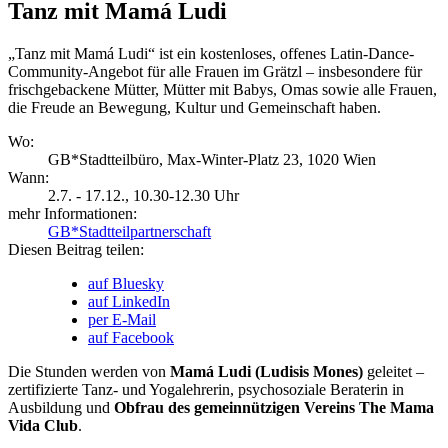
Tanz mit Mamá Ludi
„Tanz mit Mamá Ludi“ ist ein kostenloses, offenes Latin-Dance-
Community-Angebot für alle Frauen im Grätzl – insbesondere für
frischgebackene Mütter, Mütter mit Babys, Omas sowie alle Frauen,
die Freude an Bewegung, Kultur und Gemeinschaft haben.
Wo:
GB*Stadtteilbüro, Max-Winter-Platz 23, 1020 Wien
Wann:
2.7. - 17.12.
, 10.30-12.30 Uhr
mehr Informationen:
GB*Stadtteilpartnerschaft
Diesen Beitrag teilen:
auf Bluesky
auf LinkedIn
per E-Mail
auf Facebook
Die Stunden werden von
Mamá Ludi (Ludisis Mones)
geleitet –
zertifizierte Tanz- und Yogalehrerin, psychosoziale Beraterin in
Ausbildung und
Obfrau des gemeinnützigen Vereins The Mama
Vida Club
.