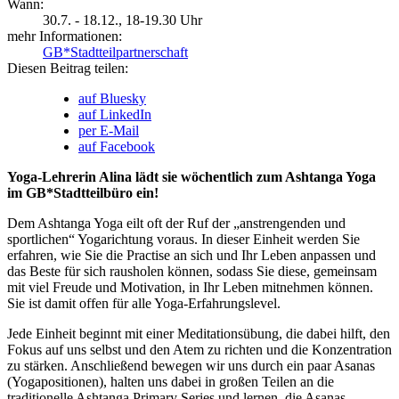
Wann:
30.7. - 18.12.
, 18-19.30 Uhr
mehr Informationen:
GB*Stadtteilpartnerschaft
Diesen Beitrag teilen:
auf Bluesky
auf LinkedIn
per E-Mail
auf Facebook
Yoga-Lehrerin Alina lädt sie wöchentlich zum Ashtanga Yoga
im GB*Stadtteilbüro ein!
Dem Ashtanga Yoga eilt oft der Ruf der „anstrengenden und
sportlichen“ Yogarichtung voraus. In dieser Einheit werden Sie
erfahren, wie Sie die Practise an sich und Ihr Leben anpassen und
das Beste für sich rausholen können, sodass Sie diese, gemeinsam
mit viel Freude und Motivation, in Ihr Leben mitnehmen können.
Sie ist damit offen für alle Yoga-Erfahrungslevel.
Jede Einheit beginnt mit einer Meditationsübung, die dabei hilft, den
Fokus auf uns selbst und den Atem zu richten und die Konzentration
zu stärken. Anschließend bewegen wir uns durch ein paar Asanas
(Yogapositionen), halten uns dabei in großen Teilen an die
traditionelle Ashtanga Primary Series und lernen, die Asanas