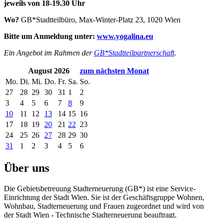
jeweils von 18-19.30 Uhr
Wo?
GB*Stadtteilbüro, Max-Winter-Platz 23, 1020 Wien
Bitte um Anmeldung unter:
www.yogalina.eu
Ein Angebot im Rahmen der
GB*Stadtteilpartnerschaft
.
August 2026
zum nächsten Monat
Mo.
Di.
Mi.
Do.
Fr.
Sa.
So.
27
28
29
30
31
1
2
3
4
5
6
7
8
9
10
11
12
13
14
15
16
17
18
19
20
21
22
23
24
25
26
27
28
29
30
31
1
2
3
4
5
6
Über uns
Die Gebietsbetreuung Stadterneuerung (GB*) ist eine Service-
Einrichtung der Stadt Wien. Sie ist der Geschäfts­gruppe Wohnen,
Wohnbau, Stadt­erneuerung und Frauen zugeordnet und wird von
der Stadt Wien - Technische Stadterneuerung beauftragt.