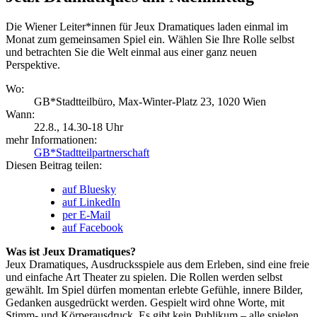
Die Wiener Leiter*innen für Jeux Dramatiques laden einmal im
Monat zum gemeinsamen Spiel ein. Wählen Sie Ihre Rolle selbst
und betrachten Sie die Welt einmal aus einer ganz neuen
Perspektive.
Wo:
GB*Stadtteilbüro, Max-Winter-Platz 23, 1020 Wien
Wann:
22.8.
, 14.30-18 Uhr
mehr Informationen:
GB*Stadtteilpartnerschaft
Diesen Beitrag teilen:
auf Bluesky
auf LinkedIn
per E-Mail
auf Facebook
Was ist Jeux Dramatiques?
Jeux Dramatiques, Ausdrucksspiele aus dem Erleben, sind eine freie
und einfache Art Theater zu spielen. Die Rollen werden selbst
gewählt. Im Spiel dürfen momentan erlebte Gefühle, innere Bilder,
Gedanken ausgedrückt werden. Gespielt wird ohne Worte, mit
Stimm- und Körperausdruck. Es gibt kein Publikum – alle spielen