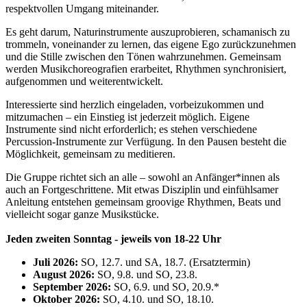
respektvollen Umgang miteinander.
Es geht darum, Naturinstrumente auszuprobieren, schamanisch zu
trommeln, voneinander zu lernen, das eigene Ego zurückzunehmen
und die Stille zwischen den Tönen wahrzunehmen. Gemeinsam
werden Musikchoreografien erarbeitet, Rhythmen synchronisiert,
aufgenommen und weiterentwickelt.
Interessierte sind herzlich eingeladen, vorbeizukommen und
mitzumachen – ein Einstieg ist jederzeit möglich. Eigene
Instrumente sind nicht erforderlich; es stehen verschiedene
Percussion-Instrumente zur Verfügung. In den Pausen besteht die
Möglichkeit, gemeinsam zu meditieren.
Die Gruppe richtet sich an alle – sowohl an Anfänger*innen als
auch an Fortgeschrittene. Mit etwas Disziplin und einfühlsamer
Anleitung entstehen gemeinsam groovige Rhythmen, Beats und
vielleicht sogar ganze Musikstücke.
Jeden zweiten Sonntag - jeweils von 18-22 Uhr
Juli 2026:
SO, 12.7. und SA, 18.7. (Ersatztermin)
August 2026:
SO, 9.8. und SO, 23.8.
September 2026:
SO, 6.9. und SO, 20.9.*
Oktober 2026:
SO, 4.10. und SO, 18.10.