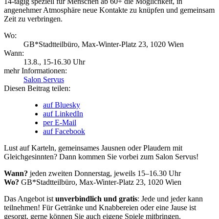
14-tägig speziell für Menschen ab 60+ die Möglichkeit, in
angenehmer Atmosphäre neue Kontakte zu knüpfen und gemeinsam
Zeit zu verbringen.
Wo:
GB*Stadtteilbüro, Max-Winter-Platz 23, 1020 Wien
Wann:
13.8.
, 15-16.30 Uhr
mehr Informationen:
Salon Servus
Diesen Beitrag teilen:
auf Bluesky
auf LinkedIn
per E-Mail
auf Facebook
Lust auf Karteln, gemeinsames Jausnen oder Plaudern mit
Gleichgesinnten? Dann kommen Sie vorbei zum Salon Servus!
Wann?
jeden zweiten Donnerstag, jeweils 15–16.30 Uhr
Wo?
GB*Stadtteilbüro, Max-Winter-Platz 23, 1020 Wien
Das Angebot ist
unverbindlich und gratis
: Jede und jeder kann
teilnehmen! Für Getränke und Knabbereien oder eine Jause ist
gesorgt, gerne können Sie auch eigene Spiele mitbringen.