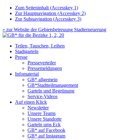
Zum Seiteninhalt (
Accesskey
1)
Zur Hauptnavigation (
Accesskey
2)
Zur Subnavigation (
Accesskey
3)
« zur Website der
Gebietsbetreuung Stadterneuerung
Teilen, Tauschen, Leihen
Stadtgarteln
Presse
Presseverteiler
Pressemeldungen
Infomaterial
GB* allgemein
GB*Stadtteilmanagement
Garteln und Begrünung
Service-Videos
Auf einen Klick
Newsletter
Unsere Teams
Unsere Standorte
Garteln ums Eck
GB* auf Facebook
GB* auf Instagram