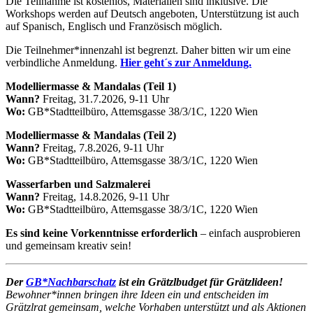
Die Teilnahme ist kostenlos, Materialien sind inklusive. Die
Workshops werden auf Deutsch angeboten, Unterstützung ist auch
auf Spanisch, Englisch und Französisch möglich.
Die Teilnehmer*innenzahl ist begrenzt. Daher bitten wir um eine
verbindliche Anmeldung.
Hier geht´s zur Anmeldung.
Modelliermasse & Mandalas (Teil 1)
Wann?
Freitag, 31.7.2026, 9-11 Uhr
Wo:
GB*Stadtteilbüro, Attemsgasse 38/3/1C, 1220 Wien
Modelliermasse & Mandalas (Teil 2)
Wann?
Freitag, 7.8.2026, 9-11 Uhr
Wo:
GB*Stadtteilbüro, Attemsgasse 38/3/1C, 1220 Wien
Wasserfarben und Salzmalerei
Wann?
Freitag, 14.8.2026, 9-11 Uhr
Wo:
GB*Stadtteilbüro, Attemsgasse 38/3/1C, 1220 Wien
Es sind keine Vorkenntnisse erforderlich
– einfach ausprobieren
und gemeinsam kreativ sein!
Der
GB*Nachbarschatz
ist ein Grätzlbudget für Grätzlideen!
Bewohner*innen bringen ihre Ideen ein und entscheiden im
Grätzlrat gemeinsam, welche Vorhaben unterstützt und als Aktionen