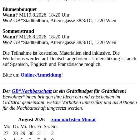
Blumenbouquet
Wann?
MI,19.8.2026, 18-20 Uhr
Wo?
GB*Stadtteilbüro, Attemsgasse 38/3/1C, 1220 Wien
Sommerstrand
Wann?
MI,26.8.2026, 18-20 Uhr
Wo?
GB*Stadtteilbüro, Attemsgasse 38/3/1C, 1220 Wien
Die Teilnahme ist kostenlos, Materialien sind inklusive. Die
Workshops werden auf Deutsch angeboten – Unterstützung ist auch
auf Spanisch, Englisch und Französische möglich.
Bitte um
Online-Anmeldung
!
Der
GB*Nachbarschatz
ist ein Grätzlbudget für Grätzlideen!
Bewohner*innen bringen ihre Ideen ein und entscheiden im
Grätzlrat gemeinsam, welche Vorhaben unterstützt und als Aktionen
für die Nachbarschaft umgesetzt werden.
August 2026
zum nächsten Monat
Mo.
Di.
Mi.
Do.
Fr.
Sa.
So.
27
28
29
30
31
1
2