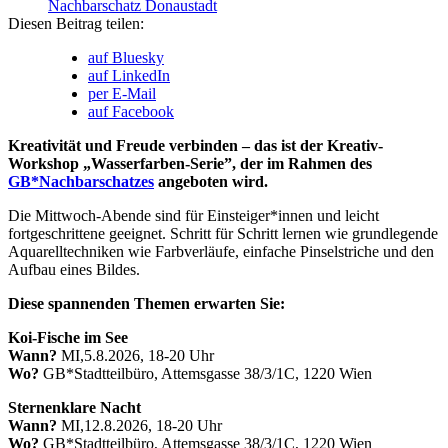
Nachbarschatz Donaustadt
Diesen Beitrag teilen:
auf Bluesky
auf LinkedIn
per E-Mail
auf Facebook
Kreativität und Freude verbinden – das ist der Kreativ-
Workshop „Wasserfarben-Serie”, der im Rahmen des
GB*Nachbarschatzes
angeboten wird.
Die Mittwoch-Abende sind für Einsteiger*innen und leicht
fortgeschrittene geeignet. Schritt für Schritt lernen wie grundlegende
Aquarelltechniken wie Farbverläufe, einfache Pinselstriche und den
Aufbau eines Bildes.
Diese spannenden Themen erwarten Sie:
Koi-Fische im See
Wann?
MI,5.8.2026, 18-20 Uhr
Wo?
GB*Stadtteilbüro, Attemsgasse 38/3/1C, 1220 Wien
Sternenklare Nacht
Wann?
MI,12.8.2026, 18-20 Uhr
Wo?
GB*Stadtteilbüro, Attemsgasse 38/3/1C, 1220 Wien