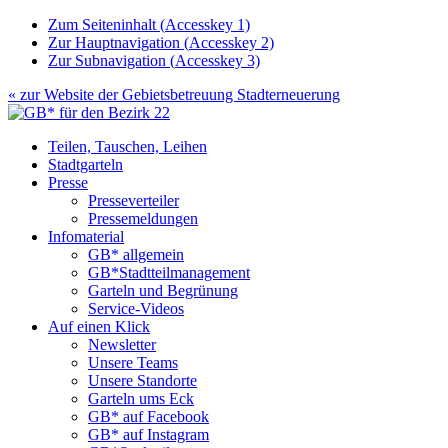
Zum Seiteninhalt (
Accesskey
1)
Zur Hauptnavigation (
Accesskey
2)
Zur Subnavigation (
Accesskey
3)
« zur Website der
Gebietsbetreuung Stadterneuerung
Teilen, Tauschen, Leihen
Stadtgarteln
Presse
Presseverteiler
Pressemeldungen
Infomaterial
GB* allgemein
GB*Stadtteilmanagement
Garteln und Begrünung
Service-Videos
Auf einen Klick
Newsletter
Unsere Teams
Unsere Standorte
Garteln ums Eck
GB* auf Facebook
GB* auf Instagram