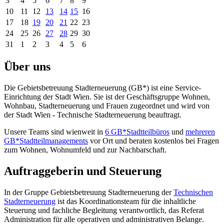
3
4
5
6
7
8
9
10
11
12
13
14
15
16
17
18
19
20
21
22
23
24
25
26
27
28
29
30
31
1
2
3
4
5
6
Über uns
Die Gebietsbetreuung Stadterneuerung (GB*) ist eine Service-
Einrichtung der Stadt Wien. Sie ist der Geschäfts­gruppe Wohnen,
Wohnbau, Stadt­erneuerung und Frauen zugeordnet und wird von
der Stadt Wien - Technische Stadterneuerung beauftragt.
Unsere Teams sind wienweit in
6 GB*Stadtteilbüros
und
mehreren
GB*Stadtteilmanagements
vor Ort und beraten kostenlos bei Fragen
zum Wohnen, Wohnumfeld und zur Nachbarschaft.
Auftraggeberin und Steuerung
In der Gruppe Gebietsbetreuung Stadterneuerung der
Technischen
Stadterneuerung
ist das Koordinationsteam für die inhaltliche
Steuerung und fachliche Begleitung verantwortlich, das Referat
Administration für alle operativen und administrativen Belange.