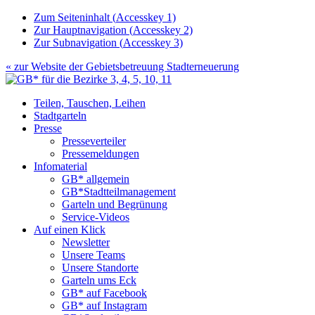
Zum Seiteninhalt (
Accesskey
1)
Zur Hauptnavigation (
Accesskey
2)
Zur Subnavigation (
Accesskey
3)
« zur Website der
Gebietsbetreuung Stadterneuerung
Teilen, Tauschen, Leihen
Stadtgarteln
Presse
Presseverteiler
Pressemeldungen
Infomaterial
GB* allgemein
GB*Stadtteilmanagement
Garteln und Begrünung
Service-Videos
Auf einen Klick
Newsletter
Unsere Teams
Unsere Standorte
Garteln ums Eck
GB* auf Facebook
GB* auf Instagram