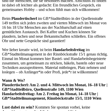
sind die Menschen, die sie besonders machen. Anschluss zu finden
ist dabei oft leichter als gedacht: Ein freundliches Gespräch, ein
gemeinsames Hobby – und schon fühlt man sich willkommen!
Beim
Plaudertischerl
im GB*Stadtteilbüro in der Quellenstraße
149 treffen sich jeden zweiten und vierten Mittwoch im Monat von
16 bis 18 Uhr Menschen aus der Nachbarschaft auf einen
gemütlichen Austausch. Bei Kaffee und Kuchen können Sie
plaudern, lachen und neue Bekanntschaften schließen. Ein offenes
Ohr und nette Gespräche sind garantiert!
Wer lieber kreativ wird, ist beim
Handarbeitsfreitag
im
GB*Stadtteilmanagement in der Rinnböckstraße 15/1 genau richtig.
Einmal im Monat kommen hier Bastel- und Handarbeitsbegeisterte
zusammen, um gemeinsam zu stricken, häkeln, basteln oder neue
Techniken auszuprobieren. Material mitbringen, Platz nehmen und
loslegen – ob Anfänger*in oder Profi, jede*r ist willkommen!
Wann & Wo?
Plaudertischerl: Am 2. und 4. Mittwoch im Monat, 16–18 Uhr |
GB*Stadtteilbüro, Quellenstraße 149, 1100 Wien
Handarbeitsfreitag: Am 2. Freitag im Monat, 14–18 Uhr |
GB*Stadtteilmanagement, Rinnböckstraße 15/1, 1110 Wien
Lust dabei zu sein?
Kommen Sie spontan vorbei, keine