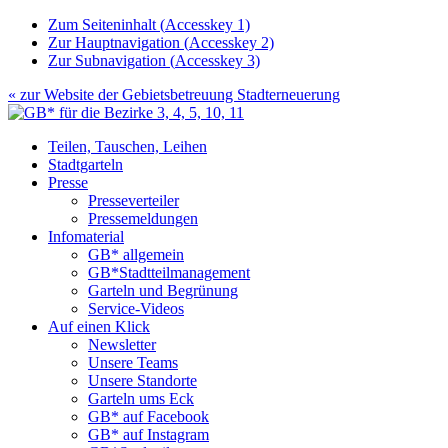
Zum Seiteninhalt (
Accesskey
1)
Zur Hauptnavigation (
Accesskey
2)
Zur Subnavigation (
Accesskey
3)
« zur Website der
Gebietsbetreuung Stadterneuerung
Teilen, Tauschen, Leihen
Stadtgarteln
Presse
Presseverteiler
Pressemeldungen
Infomaterial
GB* allgemein
GB*Stadtteilmanagement
Garteln und Begrünung
Service-Videos
Auf einen Klick
Newsletter
Unsere Teams
Unsere Standorte
Garteln ums Eck
GB* auf Facebook
GB* auf Instagram