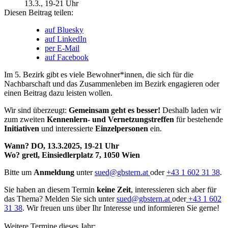
13.3.
, 19-21 Uhr
Diesen Beitrag teilen:
auf Bluesky
auf LinkedIn
per E-Mail
auf Facebook
Im 5. Bezirk gibt es viele Bewohner*innen, die sich für die
Nachbarschaft und das Zusammenleben im Bezirk engagieren oder
einen Beitrag dazu leisten wollen.
Wir sind überzeugt:
Gemeinsam geht es besser!
Deshalb laden wir
zum zweiten
Kennenlern- und Vernetzungstreffen
für bestehende
Initiativen
und interessierte
Einzelpersonen
ein.
Wann? DO, 13.3.2025, 19-21 Uhr
Wo? gretl, Einsiedlerplatz 7, 1050 Wien
Bitte um
Anmeldung
unter
sued@gbstern.at
oder
+43 1 602 31 38
.
Sie haben an diesem Termin
keine Zeit
, interessieren sich aber für
das Thema? Melden Sie sich unter
sued@gbstern.at
oder
+43 1 602
31 38
. Wir freuen uns über Ihr Interesse und informieren Sie gerne!
Weitere Termine dieses Jahr: