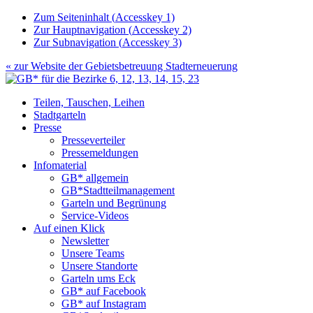
Zum Seiteninhalt (
Accesskey
1)
Zur Hauptnavigation (
Accesskey
2)
Zur Subnavigation (
Accesskey
3)
« zur Website der
Gebietsbetreuung Stadterneuerung
Teilen, Tauschen, Leihen
Stadtgarteln
Presse
Presseverteiler
Pressemeldungen
Infomaterial
GB* allgemein
GB*Stadtteilmanagement
Garteln und Begrünung
Service-Videos
Auf einen Klick
Newsletter
Unsere Teams
Unsere Standorte
Garteln ums Eck
GB* auf Facebook
GB* auf Instagram