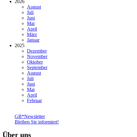
2026
August
Juli
Juni
Mai
April
März
Januar
2025
Dezember
November
Oktober
September
August
Juli
Juni
Mai
April
Februar
GB*Newsletter
Bleiben Sie informiert!
Über uns