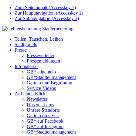
Zum Seiteninhalt (
Accesskey
1)
Zur Hauptnavigation (
Accesskey
2)
Zur Subnavigation (
Accesskey
3)
Teilen, Tauschen, Leihen
Stadtgarteln
Presse
Presseverteiler
Pressemeldungen
Infomaterial
GB* allgemein
GB*Stadtteilmanagement
Garteln und Begrünung
Service-Videos
Auf einen Klick
Newsletter
Unsere Teams
Unsere Standorte
Garteln ums Eck
GB* auf Facebook
GB* auf Instagram
GB*Stadtteilmanagement