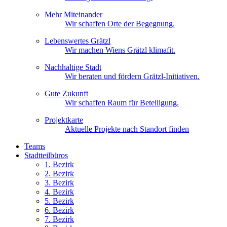
Mehr Miteinander
Wir schaffen Orte der Begegnung.
Lebenswertes Grätzl
Wir machen Wiens Grätzl klimafit.
Nachhaltige Stadt
Wir beraten und fördern Grätzl-Initiativen.
Gute Zukunft
Wir schaffen Raum für Beteiligung.
Projektkarte
Aktuelle Projekte nach Standort finden
Teams
Stadtteilbüros
1. Bez
irk
2. Bez
irk
3. Bez
irk
4. Bez
irk
5. Bez
irk
6. Bez
irk
7. Bez
irk