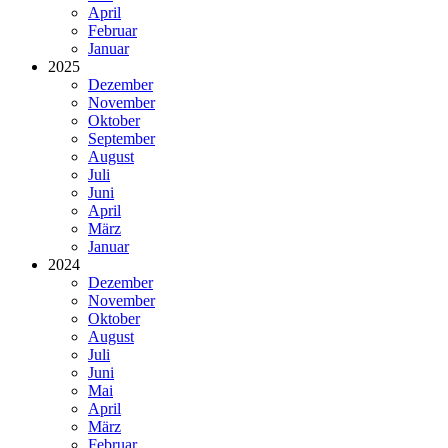
April
Februar
Januar
2025
Dezember
November
Oktober
September
August
Juli
Juni
April
März
Januar
2024
Dezember
November
Oktober
August
Juli
Juni
Mai
April
März
Februar