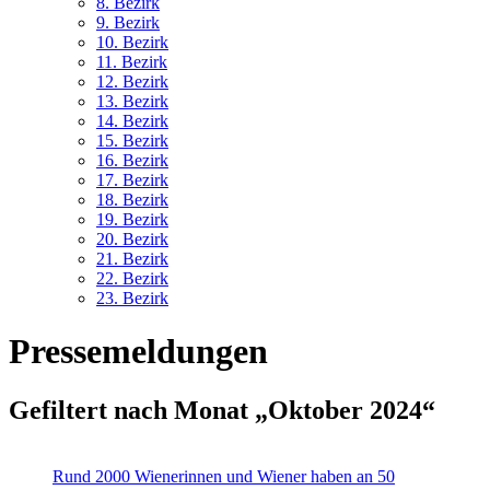
8. Bez
irk
9. Bez
irk
10. Bez
irk
11. Bez
irk
12. Bez
irk
13. Bez
irk
14. Bez
irk
15. Bez
irk
16. Bez
irk
17. Bez
irk
18. Bez
irk
19. Bez
irk
20. Bez
irk
21. Bez
irk
22. Bez
irk
23. Bez
irk
Pressemeldungen
Gefiltert nach Monat „Oktober 2024“
Rund 2000 Wienerinnen und Wiener haben an 50