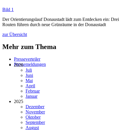
Bild 1
Der Orientierungslauf Donaustadt lädt zum Entdecken ein: Drei
Routen führen durch neue Grünräume in der Donaustadt
zur Übersicht
Mehr zum Thema
Presseverteiler
Pressemeldungen
2026
Juli
Juni
Mai
April
Februar
Januar
2025
Dezember
November
Oktober
September
August