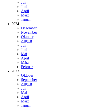
Juli
Juni
April
März
Januar
2024
Dezember
November
Oktober
August
Juli
Juni
Mai
April
März
Februar
2023
Oktober
September
August
Juli
Mai
April
März
Januar