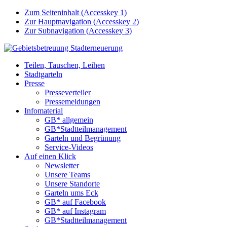
Zum Seiteninhalt (
Accesskey
1)
Zur Hauptnavigation (
Accesskey
2)
Zur Subnavigation (
Accesskey
3)
Teilen, Tauschen, Leihen
Stadtgarteln
Presse
Presseverteiler
Pressemeldungen
Infomaterial
GB* allgemein
GB*Stadtteilmanagement
Garteln und Begrünung
Service-Videos
Auf einen Klick
Newsletter
Unsere Teams
Unsere Standorte
Garteln ums Eck
GB* auf Facebook
GB* auf Instagram
GB*Stadtteilmanagement