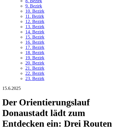
8. Bez
irk
9. Bez
irk
10. Bez
irk
11. Bez
irk
12. Bez
irk
13. Bez
irk
14. Bez
irk
15. Bez
irk
16. Bez
irk
17. Bez
irk
18. Bez
irk
19. Bez
irk
20. Bez
irk
21. Bez
irk
22. Bez
irk
23. Bez
irk
15.6.2025
Der Orientierungslauf
Donaustadt lädt zum
Entdecken ein: Drei Routen