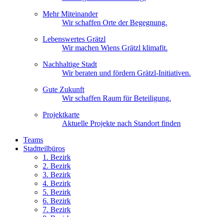
Mehr Miteinander
Wir schaffen Orte der Begegnung.
Lebenswertes Grätzl
Wir machen Wiens Grätzl klimafit.
Nachhaltige Stadt
Wir beraten und fördern Grätzl-Initiativen.
Gute Zukunft
Wir schaffen Raum für Beteiligung.
Projektkarte
Aktuelle Projekte nach Standort finden
Teams
Stadtteilbüros
1. Bez
irk
2. Bez
irk
3. Bez
irk
4. Bez
irk
5. Bez
irk
6. Bez
irk
7. Bez
irk