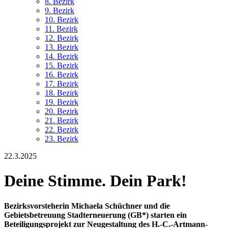
8. Bez
irk
9. Bez
irk
10. Bez
irk
11. Bez
irk
12. Bez
irk
13. Bez
irk
14. Bez
irk
15. Bez
irk
16. Bez
irk
17. Bez
irk
18. Bez
irk
19. Bez
irk
20. Bez
irk
21. Bez
irk
22. Bez
irk
23. Bez
irk
22.3.2025
​​​​​​​Deine Stimme. Dein Park!
Bezirksvorsteherin Michaela Schüchner und die
Gebietsbetreuung Stadterneuerung (GB*) starten ein
Beteiligungsprojekt zur Neugestaltung des H.-C.-Artmann-