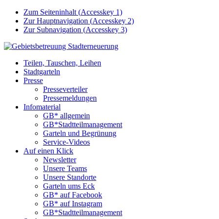
Zum Seiteninhalt (
Accesskey
1)
Zur Hauptnavigation (
Accesskey
2)
Zur Subnavigation (
Accesskey
3)
Teilen, Tauschen, Leihen
Stadtgarteln
Presse
Presseverteiler
Pressemeldungen
Infomaterial
GB* allgemein
GB*Stadtteilmanagement
Garteln und Begrünung
Service-Videos
Auf einen Klick
Newsletter
Unsere Teams
Unsere Standorte
Garteln ums Eck
GB* auf Facebook
GB* auf Instagram
GB*Stadtteilmanagement