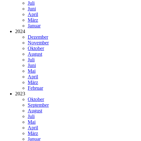
Juli
Juni
April
März
Januar
2024
Dezember
November
Oktober
August
Juli
Juni
Mai
April
März
Februar
2023
Oktober
September
August
Juli
Mai
April
März
Januar