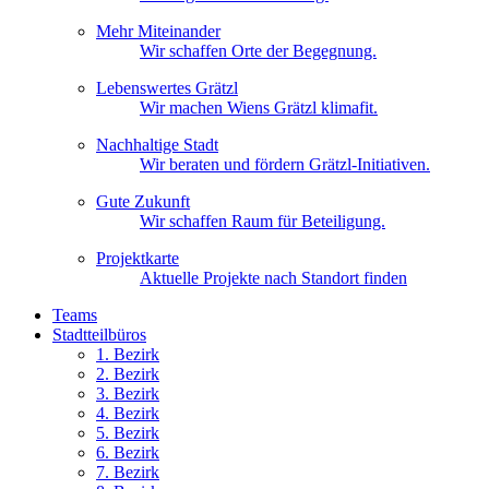
Mehr Miteinander
Wir schaffen Orte der Begegnung.
Lebenswertes Grätzl
Wir machen Wiens Grätzl klimafit.
Nachhaltige Stadt
Wir beraten und fördern Grätzl-Initiativen.
Gute Zukunft
Wir schaffen Raum für Beteiligung.
Projektkarte
Aktuelle Projekte nach Standort finden
Teams
Stadtteilbüros
1. Bez
irk
2. Bez
irk
3. Bez
irk
4. Bez
irk
5. Bez
irk
6. Bez
irk
7. Bez
irk