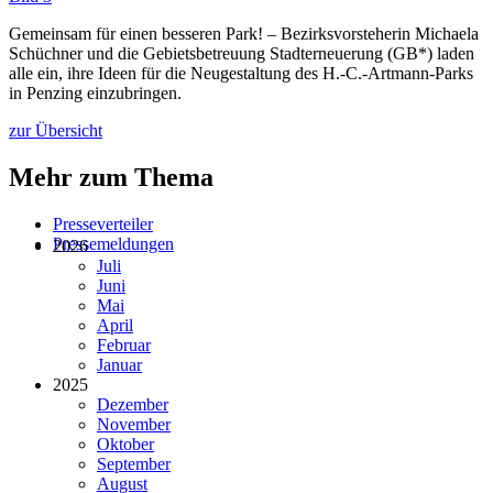
Gemeinsam für einen besseren Park! – Bezirksvorsteherin Michaela
Schüchner und die Gebietsbetreuung Stadterneuerung (GB*) laden
alle ein, ihre Ideen für die Neugestaltung des H.-C.-Artmann-Parks
in Penzing einzubringen.
zur Übersicht
Mehr zum Thema
Presseverteiler
Pressemeldungen
2026
Juli
Juni
Mai
April
Februar
Januar
2025
Dezember
November
Oktober
September
August