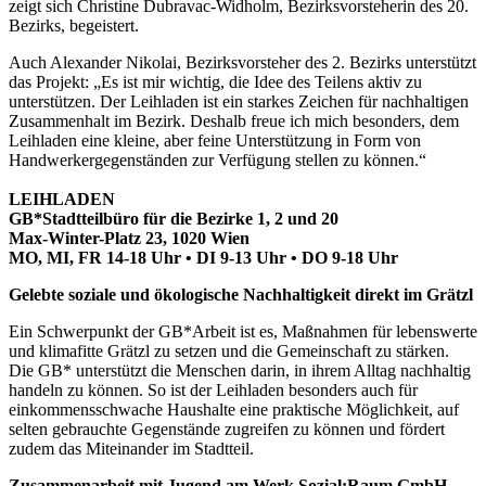
zeigt sich Christine Dubravac-Widholm, Bezirksvorsteherin des 20.
Bezirks, begeistert.
Auch Alexander Nikolai, Bezirksvorsteher des 2. Bezirks unterstützt
das Projekt: „Es ist mir wichtig, die Idee des Teilens aktiv zu
unterstützen. Der Leihladen ist ein starkes Zeichen für nachhaltigen
Zusammenhalt im Bezirk. Deshalb freue ich mich besonders, dem
Leihladen eine kleine, aber feine Unterstützung in Form von
Handwerkergegenständen zur Verfügung stellen zu können.“
LEIHLADEN
GB*Stadtteilbüro für die Bezirke 1, 2 und 20
Max-Winter-Platz 23, 1020 Wien
MO, MI, FR 14-18 Uhr • DI 9-13 Uhr • DO 9-18 Uhr
Gelebte soziale und ökologische Nachhaltigkeit direkt im Grätzl
Ein Schwerpunkt der GB*Arbeit ist es, Maßnahmen für lebenswerte
und klimafitte Grätzl zu setzen und die Gemeinschaft zu stärken.
Die GB* unterstützt die Menschen darin, in ihrem Alltag nachhaltig
handeln zu können. So ist der Leihladen besonders auch für
einkommensschwache Haushalte eine praktische Möglichkeit, auf
selten gebrauchte Gegenstände zugreifen zu können und fördert
zudem das Miteinander im Stadtteil.
Zusammenarbeit mit Jugend am Werk Sozial:Raum GmbH