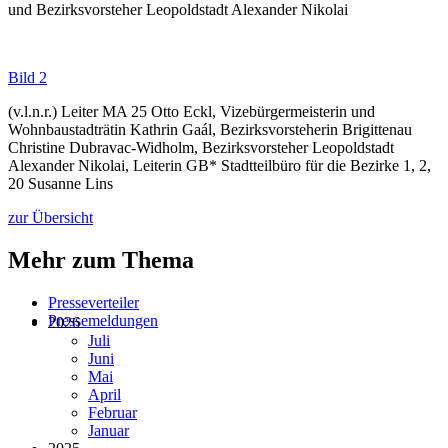
und Bezirksvorsteher Leopoldstadt Alexander Nikolai
Bild 2
(v.l.n.r.) Leiter MA 25 Otto Eckl, Vizebürgermeisterin und
Wohnbaustadträtin Kathrin Gaál, Bezirksvorsteherin Brigittenau
Christine Dubravac-Widholm, Bezirksvorsteher Leopoldstadt
Alexander Nikolai, Leiterin GB* Stadtteilbüro für die Bezirke 1, 2,
20 Susanne Lins
zur Übersicht
Mehr zum Thema
Presseverteiler
Pressemeldungen
2026
Juli
Juni
Mai
April
Februar
Januar