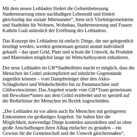
Mit dem neuen Leihladen fördert die Gebietsbetreuung
Stadterneuerung einen nachhaltigen Lebensstil und fördert
gleichzeitig das soziale Miteinander“, freut sich Vizebürgermeisterin
und Stadträtin für Wohnen, Wohnbau, Stadterneuerung und Frauen
Kathrin Gaál anlässlich der Eröffnung des Leihladens.
Das Konzept des Leihladens ist einfach: Dinge, die nur gelegentlich
benötigt werden, werden gemeinsam genutzt anstatt individuell
gekauft – das spart Geld, Platz und schont die Umwelt, da Produkte
und Materialien möglichst lange im Wirtschaftssystem zirkulieren.
Der neue Leihladen im GB*Stadtteilbüro macht es möglich, dass die
Menschen im Grätzl unkompliziert auf nützliche Gegenstände
zugreifen können – vom Dampfreiniger über den Akku-
Schlagbohrer und Winkelschleifer bis zu Pastamaschine und
Glühweinwärmer. Das Angebot wurde vom GB*Team gemeinsam
mit Bewohner*innen aus dem Grätzl erarbeitet und so speziell auf
die Bedürfnisse der Menschen im Bezirk zugeschnitten.
„Der Leihladen ist vor allem auch für Menschen mit geringerem
Einkommen ein großartiges Angebot. Sie haben hier die
Möglichkeit, notwendige Dinge kostenlos auszuleihen und so ohne
große Anschaffungen ihren Alltag einfacher zu gestalten – ein
Gewinn für die Gemeinschaft und die Umwelt gleichermaßen“,