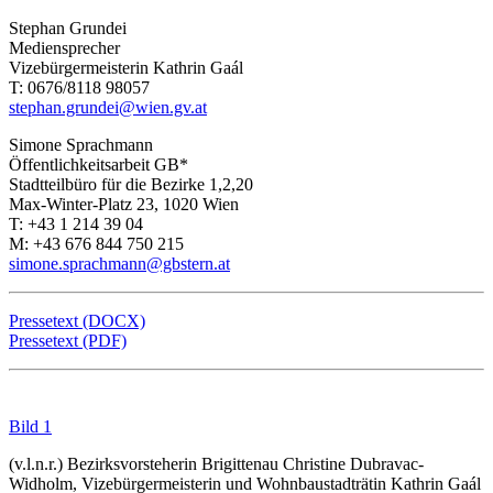
Stephan Grundei
Mediensprecher
Vizebürgermeisterin Kathrin Gaál
T: 0676/8118 98057
stephan.grundei@wien.gv.at
Simone Sprachmann
Öffentlichkeitsarbeit GB*
Stadtteilbüro für die Bezirke 1,2,20
Max-Winter-Platz 23, 1020 Wien
T: +43 1 214 39 04
M: +43 676 844 750 215
simone.sprachmann@gbstern.at
Pressetext (DOCX)
Pressetext (PDF)
Bild 1
(v.l.n.r.) Bezirksvorsteherin Brigittenau Christine Dubravac-
Widholm, Vizebürgermeisterin und Wohnbaustadträtin Kathrin Gaál