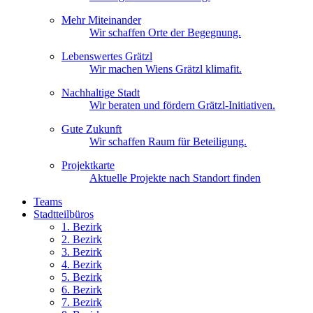
Mehr Miteinander
Wir schaffen Orte der Begegnung.
Lebenswertes Grätzl
Wir machen Wiens Grätzl klimafit.
Nachhaltige Stadt
Wir beraten und fördern Grätzl-Initiativen.
Gute Zukunft
Wir schaffen Raum für Beteiligung.
Projektkarte
Aktuelle Projekte nach Standort finden
Teams
Stadtteilbüros
1. Bez
irk
2. Bez
irk
3. Bez
irk
4. Bez
irk
5. Bez
irk
6. Bez
irk
7. Bez
irk