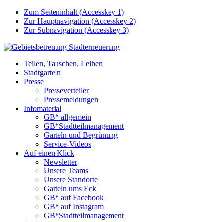
Zum Seiteninhalt (
Accesskey
1)
Zur Hauptnavigation (
Accesskey
2)
Zur Subnavigation (
Accesskey
3)
Teilen, Tauschen, Leihen
Stadtgarteln
Presse
Presseverteiler
Pressemeldungen
Infomaterial
GB* allgemein
GB*Stadtteilmanagement
Garteln und Begrünung
Service-Videos
Auf einen Klick
Newsletter
Unsere Teams
Unsere Standorte
Garteln ums Eck
GB* auf Facebook
GB* auf Instagram
GB*Stadtteilmanagement