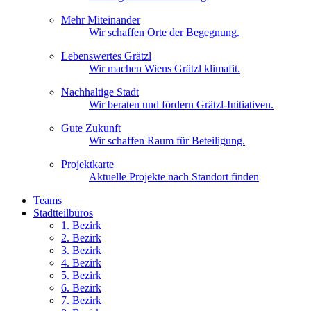
Mehr Miteinander
Wir schaffen Orte der Begegnung.
Lebenswertes Grätzl
Wir machen Wiens Grätzl klimafit.
Nachhaltige Stadt
Wir beraten und fördern Grätzl-Initiativen.
Gute Zukunft
Wir schaffen Raum für Beteiligung.
Projektkarte
Aktuelle Projekte nach Standort finden
Teams
Stadtteilbüros
1. Bez
irk
2. Bez
irk
3. Bez
irk
4. Bez
irk
5. Bez
irk
6. Bez
irk
7. Bez
irk