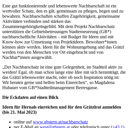
Eine gut funktionierende und lebenswerte Nachbarschaft ist ein
wertvoller Schatz, den es gilt, gemeinsam zu pflegen, hegen und zu
bewahren. Nachbarschaften schaffen Zugehörigkeit, gemeinsame
Aktivitäten verbinden und stärken das
Zusammengehörigkeitsgefühl. Mit dem Projekt Nachbarschatz
unterstützen die Gebietsbetreuungen Stadterneuerung (GB*)
nachbarschaftliche Aktivitäten – mit Budget für Ideen und mit
Know-how zur Umsetzung von Projektideen. Bewohner*innen
können aktiv werden. Ideen für die Wohnumgebung und das Grätzl
werden von den Menschen vor Ort eingebracht und von
Nachbar*innen ausgewählt.
„Der Nachbarschatz ist eine gute Gelegenheit, im Stadtteil aktiv zu
werden! Egal, ob man schon lange eine Idee mit sich herumträgt, die
das Grätzl lebenswerter macht, oder ob noch Inspiration nötig ist:
Wir beraten gerne und helfen beim Einreichen“, so Magdalena
Hubauer vom GB*Stadtteilmanagement Berresgasse.
Die Eckdaten auf einen Blick
Ideen für Hernals einreichen und für den Grätzlrat anmelden
(bis 21. Mai 2023)
online auf
www.gbstern.at/nachbarschatz
per E-Mail an
west@gbstern.at
oder telefonisch unter
(+43 1)