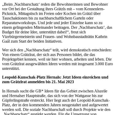
„Beim ,Nachbarschatz‘ reden die Bewohnerinnen und Bewohner
vor Ort bei der Gestaltung ihres Grätzls mit – vom Kennenlern-
Picknick, Mittagstisch im Freien oder Kochen im Grätzl über
Tauschaktionen bis zu nachbarschaftlichem Garteln oder
Reparaturworkshops. Und jede und jeder Einzelne kann so zu
einem gelingenden Miteinander beitragen. Der ‚Nachbarschatz‘, das
Budget für deine Idee, unterstützt dabei!“, freut sich
Vizebürgermeisterin und Frauen- und Wohnbaustadträtin Kathrin
Gaál zum Start der beiden Initiativen.
Wer sich den „Nachbarschatz“ teilt, wird demokratisch entschieden:
Von einem Grätzlrat, der sich aus Personen bildet, die das
Projektgebiet kennen, weil sie hier wohnen, arbeiten und leben. Die
vom Grätzlrat ausgewählten Ideen werden mit insgesamt 3.000 Euro
unterstützt.
Leopold-Kunschak-Platz Hernals: Jetzt Ideen einreichen und
zum Grätzlrat anmelden bis 21. Mai 2023
In Hernals sucht die GB* Ideen für das Gebiet zwischen Alszeile
und Hernalser Hauptstraße, das sich von der Wattgasse bis zur
Güpferlingstraße erstreckt. Hier liegt auch der Leopold-Kunschak-
Platz, der in den kommenden Jahren neugestaltet und aufgewertet
werden soll. Die soziale Nachbarschaft soll durch Projekte wie den
„Nachbarschatz“ gestärkt werden. Für die Umsetzung von