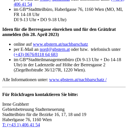
406 41 54
im GB*Stadttteilbüro, Haberlgasse 76, 1160 Wien (MO, MI,
FR 14-18 Uhr
DI 9-13 Uhr • DO 9-18 Uhr)
Ideen für die Berresgasse einreichen und für den Grätzlrat
anmelden (bis 28. April 2023)
online auf
www.gbstern.at/nachbarschatz
per E-Mail an
nord@gbstern.at
oder bzw. telefonisch unter
(+43) 0676/8118 64 683
im GB*Stadtteilmanagementbüro (Di 9-13 Uhr + Do 14-18
Uhr) in der Ladenzeile auf Höhe der Berresgasse 2
(Ziegelhofstraße 36/12/7R, 1220 Wien).
Alle Informationen unter:
www.gbstern.at/nachbarschatz /
Für Rückfragen kontaktieren Sie bitte:
Irene Grabherr
Gebietsbetreuung Stadterneuerung
Stadtteilbüro für die Bezirke 16, 17, 18 und 19
Haberlgasse 76, 1160 Wien
T: (+43 1) 406 41 54