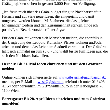
Grätzlprojekten stehen insgesamt 3.000 Euro zur Verfügung.
„Ich freue mich über das Grätzlbudget für gute Nachbarschaft in
Hernals und auf viele neue Ideen, die eingereicht und damit
umgesetzt werden können. Maßnahmen, die das gelebte
Miteinander fördern und den Zusammenhalt stärken, finde ich
positiv“, so Bezirksvorsteher Peter Jagsch.
Für den Grätzlrat können sich Menschen melden, die ebenfalls in
der Umgebung des Leopold-Kunschak-Platzes wohnen und/oder
arbeiten und denen das Leben im Stadtteil vertraut ist. Der Grätzlrat
trifft sich einmalig im Juni (3.6.) und wählt bis zu fünf Ideen aus, die
sich den Nachbarschatz teilen.
Hernals: Bis 21. Mai Ideen einreichen und für den Grätzlrat
melden
Online können sich Interessierte auf
www.gbstern.at/nachbarschatz
melden, per E-Mail an
west@gbstern.at
, telefonisch unter 01 / 406
41 54 oder persönlich im GB*Stadtteilbüro in der Haberlgasse 76,
1160 Wien.
Berresgasse: Bis 28. April Ideen einreichen und zum Grätzlrat
anmelden!