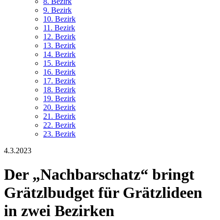
8. Bez
irk
9. Bez
irk
10. Bez
irk
11. Bez
irk
12. Bez
irk
13. Bez
irk
14. Bez
irk
15. Bez
irk
16. Bez
irk
17. Bez
irk
18. Bez
irk
19. Bez
irk
20. Bez
irk
21. Bez
irk
22. Bez
irk
23. Bez
irk
4.3.2023
Der „Nachbarschatz“ bringt
Grätzlbudget für Grätzlideen
in zwei Bezirken