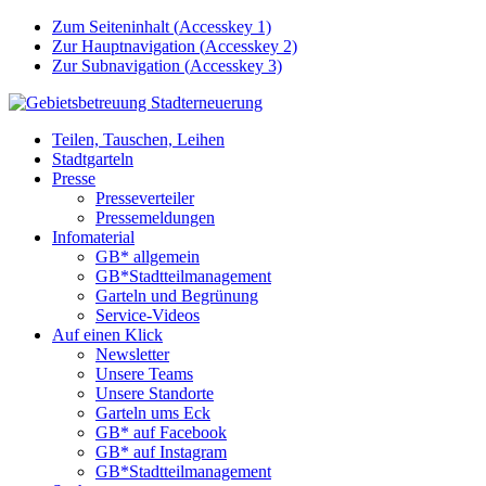
Zum Seiteninhalt (
Accesskey
1)
Zur Hauptnavigation (
Accesskey
2)
Zur Subnavigation (
Accesskey
3)
Teilen, Tauschen, Leihen
Stadtgarteln
Presse
Presseverteiler
Pressemeldungen
Infomaterial
GB* allgemein
GB*Stadtteilmanagement
Garteln und Begrünung
Service-Videos
Auf einen Klick
Newsletter
Unsere Teams
Unsere Standorte
Garteln ums Eck
GB* auf Facebook
GB* auf Instagram
GB*Stadtteilmanagement