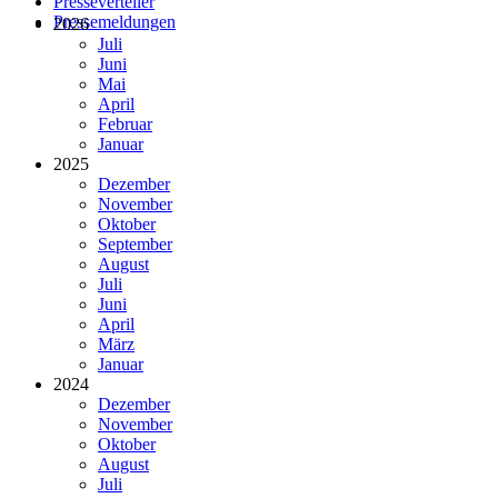
Presseverteiler
Pressemeldungen
2026
Juli
Juni
Mai
April
Februar
Januar
2025
Dezember
November
Oktober
September
August
Juli
Juni
April
März
Januar
2024
Dezember
November
Oktober
August
Juli