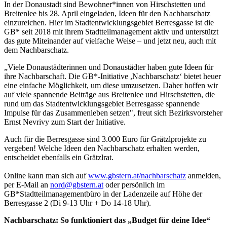
In der Donaustadt sind Bewohner*innen von Hirschstetten und
Breitenlee bis 28. April eingeladen, Ideen für den Nachbarschatz
einzureichen. Hier im Stadtentwicklungsgebiet Berresgasse ist die
GB* seit 2018 mit ihrem Stadtteilmanagement aktiv und unterstützt
das gute Miteinander auf vielfache Weise – und jetzt neu, auch mit
dem Nachbarschatz.
„Viele Donaustädterinnen und Donaustädter haben gute Ideen für
ihre Nachbarschaft. Die GB*-Initiative ,Nachbarschatz‘ bietet heuer
eine einfache Möglichkeit, um diese umzusetzen. Daher hoffen wir
auf viele spannende Beiträge aus Breitenlee und Hirschstetten, die
rund um das Stadtentwicklungsgebiet Berresgasse spannende
Impulse für das Zusammenleben setzen", freut sich Bezirksvorsteher
Ernst Nevrivy zum Start der Initiative.
Auch für die Berresgasse sind 3.000 Euro für Grätzlprojekte zu
vergeben! Welche Ideen den Nachbarschatz erhalten werden,
entscheidet ebenfalls ein Grätzlrat.
Online kann man sich auf
www.gbstern.at/nachbarschatz
anmelden,
per E-Mail an
nord@gbstern.at
oder persönlich im
GB*Stadtteilmanagementbüro in der Ladenzeile auf Höhe der
Berresgasse 2 (Di 9-13 Uhr + Do 14-18 Uhr).
Nachbarschatz: So funktioniert das „Budget für deine Idee“