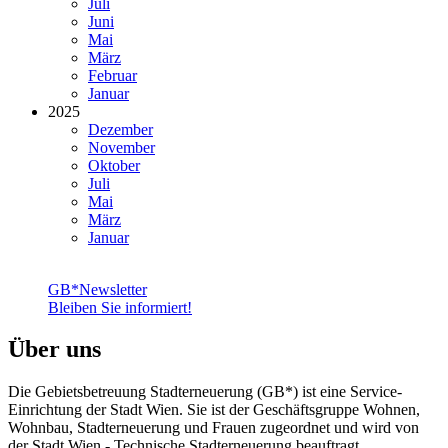
Juli
Juni
Mai
März
Februar
Januar
2025
Dezember
November
Oktober
Juli
Mai
März
Januar
GB*Newsletter
Bleiben Sie informiert!
Über uns
Die Gebietsbetreuung Stadterneuerung (GB*) ist eine Service-
Einrichtung der Stadt Wien. Sie ist der Geschäfts­gruppe Wohnen,
Wohnbau, Stadt­erneuerung und Frauen zugeordnet und wird von
der Stadt Wien - Technische Stadterneuerung beauftragt.