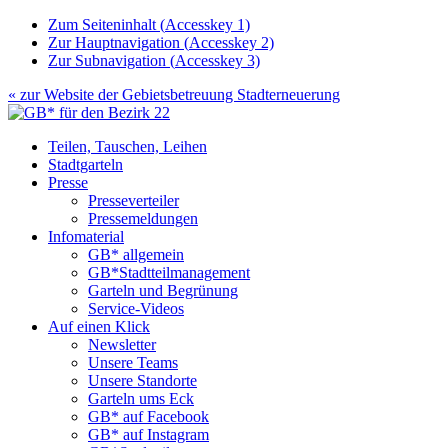
Zum Seiteninhalt (
Accesskey
1)
Zur Hauptnavigation (
Accesskey
2)
Zur Subnavigation (
Accesskey
3)
« zur Website der
Gebietsbetreuung Stadterneuerung
Teilen, Tauschen, Leihen
Stadtgarteln
Presse
Presseverteiler
Pressemeldungen
Infomaterial
GB* allgemein
GB*Stadtteilmanagement
Garteln und Begrünung
Service-Videos
Auf einen Klick
Newsletter
Unsere Teams
Unsere Standorte
Garteln ums Eck
GB* auf Facebook
GB* auf Instagram